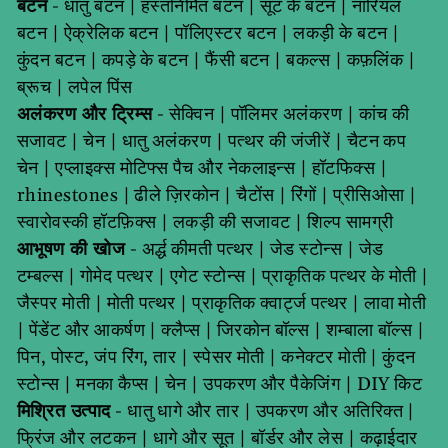
बटन
-
धातु बटन
|
हस्तनिर्मित बटन
|
सूट के बटन
|
नारियल
बटन
|
ऐक्रेलिक बटन
|
पॉलिएस्टर बटन
|
लकड़ी के बटन
|
कुंदन बटन
|
कपड़े के बटन
|
फैंसी बटन
|
बकल्स
|
कफ़लिंक
|
ब्रूच
|
लपेल पिंस
अलंकरण और ट्रिम्स
-
सेक्विन
|
पॉलिमर अलंकरण
|
कांच की
सजावट
|
चेन
|
धातु अलंकरण
|
पत्थर की जंजीरें
|
चैटन कप
चेन
|
एप्लाइक्स मोटिफ्स पैच और नेकलाइन्स
|
हॉटफिक्स
|
rhinestones
|
ढीले ज़िरकोन
|
चैटोंस
|
रिंगों
|
प्रीसिओसा
|
स्वारोवस्की हॉटफ़िक्स
|
लकड़ी की सजावट
|
शिल्प सामग्री
आभूषण की खोज
-
अर्द्ध कीमती पत्थर
|
जेड स्टोन्स
|
जेड
टम्बल्स
|
गोमेद पत्थर
|
एगेट स्टोन्स
|
प्राकृतिक पत्थर के मोती
|
जैस्पर मोती
|
मोती पत्थर
|
प्राकृतिक क्वार्ट्ज पत्थर
|
लावा मोती
|
पेंडेंट और आकर्षण
|
क्लैप्स
|
जिरकोन बॉल्स
|
शम्बाला बॉल्स
|
पिन, पोस्ट, जंप रिंग, तार
|
स्पेसर मोती
|
कनेक्टर मोती
|
कुंदन
स्टोन्स
|
मनका कैप्स
|
चेन
|
उपकरण और पैकेजिंग
|
DIY किट
मिश्रित उत्पाद
-
धातु धागे और तार
|
उपकरण और अतिरिक्त
|
फ्रिंज और लटकन
|
धागे और सूत
|
बॉर्डर और लेस
|
कढ़ाईदार