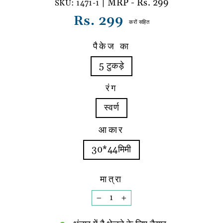
| MRP - Rs. 299
1471-1
नियमित
Rs. 299
करों सहित
रूप
से
पैकेज का
मूल्य
5 टुकड़े
रंग
स्वर्ण
आकार
30*44मिमी
मात्रा
−
+