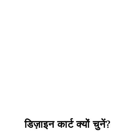
स्वर्ण अर्ध-गोल धातु टुकड़ा
अलंकरण
Rs. 299
डिज़ाइन कार्ट क्यों चुनें?