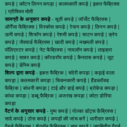
कपड़े
|
कॉटन लिनन कपड़ा
|
कलमकारी कपड़े
|
इकत फैब्रिक्स
|
प्रीमियम मोती
सामग्री के अनुसार कपड़े
-
सूती कपड़े
|
जॉर्जेट फैब्रिक्स
|
ऑर्गेंजा फैब्रिक्स
|
विस्कोस कपड़े
|
रेयान कपड़े
|
लिनन कपड़े
|
ऊनी कपड़े
|
शिफॉन कपड़े
|
रेशमी कपड़े
|
साटन कपड़े
|
क्रेप
कपड़े
|
जैक्वार्ड फैब्रिक्स
|
खादी कपड़े
|
मखमली कपड़े
|
पॉलिएस्टर कपड़े
|
नेट फैब्रिक्स
|
नायलॉन कपड़े
|
लाइक्रा
कपड़े
|
साबर कपड़े
|
कॉरडरॉय कपड़े
|
कैनवास कपड़े
|
जूट
कपड़े
|
डेनिम कपड़े
शिल्प द्वारा कपड़े
-
इकत फैब्रिक
|
चंदेरी कपड़ा
|
कढ़ाई वाला
कपड़ा
|
कलमकारी कपड़ा
|
चिकनकारी कपड़े
|
हैंडब्लॉक्ड
फैब्रिक
|
बांधनी कपड़ा
|
टाई और डाई कपड़े
|
ब्रोकेड कपड़ा
|
कांथा कपड़ा
|
डब्बू फैब्रिक
|
अजरख कपड़ा
|
कोटा डोरिया
कपड़ा
पैटर्न के अनुसार कपड़े
-
पुष्प कपड़े
|
पोल्का डॉट्स फ़ैब्रिक्स
|
सादे कपड़े
|
ठोस कपड़े
|
कपड़ों की जांच करें
|
धारीदार कपड़े
|
पैस्ले फैब्रिक्स
|
शेवरॉन फैब्रिक्स
|
सार कपड़े
|
ज्यामितीय पैटर्न