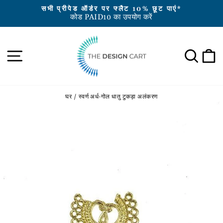
सामग्री
सभी प्रीपेड ऑर्डर पर फ्लैट 10% छूट पाएं*
पर
कोड PAID10 का उपयोग करें
स्लाइड
जाएं
शो
रोकें
साइट नेविगेशन
खोज
क
घर
/
स्वर्ण अर्ध-गोल धातु टुकड़ा अलंकरण