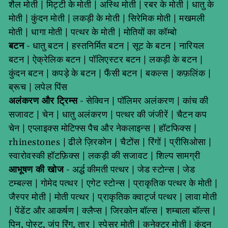
शैल मोती
|
मिट्टी के मोती
|
अस्थि मोती
|
रबर के मोती
|
धातु के
मोती
|
कुंदन मोती
|
लकड़ी के मोती
|
सिरेमिक मोती
|
मखमली
मोती
|
धागा मोती
|
पत्थर के मोती
|
मोतियों का कॉम्बो
बटन
-
धातु बटन
|
हस्तनिर्मित बटन
|
सूट के बटन
|
नारियल
बटन
|
ऐक्रेलिक बटन
|
पॉलिएस्टर बटन
|
लकड़ी के बटन
|
कुंदन बटन
|
कपड़े के बटन
|
फैंसी बटन
|
बकल्स
|
कफ़लिंक
|
ब्रूच
|
लपेल पिंस
अलंकरण और ट्रिम्स
-
सेक्विन
|
पॉलिमर अलंकरण
|
कांच की
सजावट
|
चेन
|
धातु अलंकरण
|
पत्थर की जंजीरें
|
चैटन कप
चेन
|
एप्लाइक्स मोटिफ्स पैच और नेकलाइन्स
|
हॉटफिक्स
|
rhinestones
|
ढीले ज़िरकोन
|
चैटोंस
|
रिंगों
|
प्रीसिओसा
|
स्वारोवस्की हॉटफ़िक्स
|
लकड़ी की सजावट
|
शिल्प सामग्री
आभूषण की खोज
-
अर्द्ध कीमती पत्थर
|
जेड स्टोन्स
|
जेड
टम्बल्स
|
गोमेद पत्थर
|
एगेट स्टोन्स
|
प्राकृतिक पत्थर के मोती
|
जैस्पर मोती
|
मोती पत्थर
|
प्राकृतिक क्वार्ट्ज पत्थर
|
लावा मोती
|
पेंडेंट और आकर्षण
|
क्लैप्स
|
जिरकोन बॉल्स
|
शम्बाला बॉल्स
|
पिन, पोस्ट, जंप रिंग, तार
|
स्पेसर मोती
|
कनेक्टर मोती
|
कुंदन