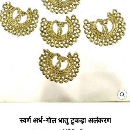
बंद
करें
(E
स्वर्ण अर्ध-गोल धातु टुकड़ा अलंकरण